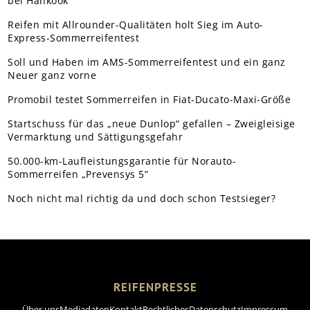
bei Hankook
Reifen mit Allrounder-Qualitäten holt Sieg im Auto-
Express-Sommerreifentest
Soll und Haben im AMS-Sommerreifentest und ein ganz
Neuer ganz vorne
Promobil testet Sommerreifen in Fiat-Ducato-Maxi-Größe
Startschuss für das „neue Dunlop“ gefallen – Zweigleisige
Vermarktung und Sättigungsgefahr
50.000-km-Laufleistungsgarantie für Norauto-
Sommerreifen „Prevensys 5”
Noch nicht mal richtig da und doch schon Testsieger?
REIFENPRESSE
Über uns
Mediadaten
Kontakt
Rechtliches
Datenschutz
Impressum