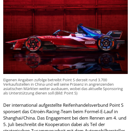
Eigenen Angaben zufolge betreibt Point S derzeit rund 3.700
Verkaufsstellen in China und will seine Präsenz in angrenzenden
asiatischen Märkten weiter ausbauen, wobei das aktuelle Sponsoring
als Unterstützung dienen soll (Bild: Point S)
Der international aufgestellte Reifenhandelsverbund Point S
sponsert das Citroën-Racing-Team beim Formel-E-Lauf in
Shanghai/China. Das Engagement bei dem Rennen am 4. und
5. Juli beschreibt die Kooperation dabei als Teil der
strategischen Zusammenarbeit mit dem Automobilhersteller