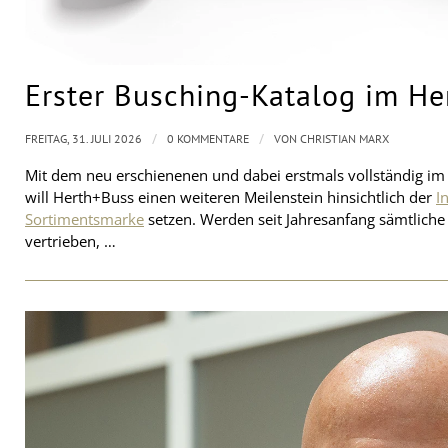
Erster Busching-Katalog im H
/
/
FREITAG, 31. JULI 2026
0 KOMMENTARE
VON
CHRISTIAN MARX
Mit dem neu erschienenen und dabei erstmals vollständig im
will Herth+Buss einen weiteren Meilenstein hinsichtlich der
I
Sortimentsmarke
setzen. Werden seit Jahresanfang sämtliche
vertrieben, …