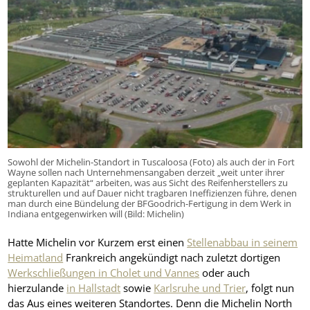
Sowohl der Michelin-Standort in Tuscaloosa (Foto) als auch der in Fort
Wayne sollen nach Unternehmensangaben derzeit „weit unter ihrer
geplanten Kapazität“ arbeiten, was aus Sicht des Reifenherstellers zu
strukturellen und auf Dauer nicht tragbaren Ineffizienzen führe, denen
man durch eine Bündelung der BFGoodrich-Fertigung in dem Werk in
Indiana entgegenwirken will (Bild: Michelin)
Hatte Michelin vor Kurzem erst einen
Stellenabbau in seinem
Heimatland
Frankreich angekündigt nach zuletzt dortigen
Werkschließungen in Cholet und Vannes
oder auch
hierzulande
in Hallstadt
sowie
Karlsruhe und Trier
, folgt nun
das Aus eines weiteren Standortes. Denn die Michelin North