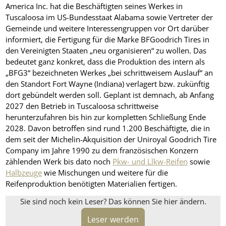
America Inc. hat die Beschäftigten seines Werkes in
Tuscaloosa im US-Bundesstaat Alabama sowie Vertreter der
Gemeinde und weitere Interessengruppen vor Ort darüber
informiert, die Fertigung für die Marke BFGoodrich Tires in
den Vereinigten Staaten „neu organisieren“ zu wollen. Das
bedeutet ganz konkret, dass die Produktion des intern als
„BFG3“ bezeichneten Werkes „bei schrittweisem Auslauf“ an
den Standort Fort Wayne (Indiana) verlagert bzw. zukünftig
dort gebündelt werden soll. Geplant ist demnach, ab Anfang
2027 den Betrieb in Tuscaloosa schrittweise
herunterzufahren bis hin zur kompletten Schließung Ende
2028. Davon betroffen sind rund 1.200 Beschäftigte, die in
dem seit der Michelin-Akquisition der Uniroyal Goodrich Tire
Company im Jahre 1990 zu dem französischen Konzern
zählenden Werk bis dato noch
Pkw- und Llkw-Reifen
sowie
Halbzeuge
wie Mischungen und weitere für die
Reifenproduktion benötigten Materialien fertigen.
Sie sind noch kein Leser? Das können Sie hier ändern.
Leser werden