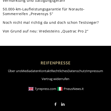
Vermarktung und Sättigungsgefahr
50.000-km-Laufleistungsgarantie für Norauto-
Sommerreifen „Prevensys 5”
Noch nicht mal richtig da und doch schon Testsieger?
Von Grund auf neu: Vredesteins „Quatrac Pro 2“
REIFENPRESSE
Über uns
Mediadaten
Kontakt
Rechtliches
Datenschutz
Impressum
Vertrag widerrufen
Tyrepress.com
PneusNews.it