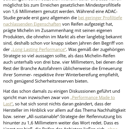
möglichst bis zum Erreichen gesetzlichen Mindestprofiltiefe
von 1,6 Millimetern genutzt werden. Während eine ADAC-
Studie gerade erst ganz allgemein die
bei geringer Profiltiefe
nachlassenden Eigenschaften
von Reifen aufgezeigt hat,
prägte Michelin im Zusammenhang mit seinen eigenen
Produkten, die ohnehin im Markt als eher langlebig bekannt
sind, deshalb schon vor knapp sieben Jahren den Begriff von
der
„Long Lasting Performance“
. Was gemäß der zugehörigen
Strategie so viel aussagen sollte, als dass Michelin-Reifen
auch unterhalb von drei bzw. vier Millimetern, bei denen der
Rest der Branche Autofahrern üblicherweise die Erneuerung
ihrer Sommer- respektive ihrer Winterbereifung empfiehlt,
noch genügend Sicherheitsreserven bieten.
Hat das schon damals zu einigen Diskussionen geführt und
spricht man inzwischen zwar von
„Performance Made to
Last“
, so hat sich sonst nichts daran geändert, dass der
Hersteller im Hinblick vor allem auf das Thema Nachhaltigkeit
bzw. seiner „All-sustainable“-Strategie der Reifennutzung bis
hinunter zu 1,6 Millimetern weiter das Wort redet. Dass es