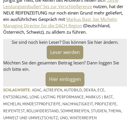
jüngst gar hieß, die Reifen des Anbieters ließen sich
„ohne
Leistungseinbußen“ bis zur Verschleißgrenze
nutzen, hat der
NEUE REIFENZEITUNG nur noch einen Grund mehr geliefert,
ein ausführliches Gespräch mit
Markus Bast, bei Michelin
Managing Director für die DACH-Region
(Deutschland,
Österreich, Schweiz), zu alldem zu führen.
Sie sind noch kein Leser? Das können Sie hier ändern.
Leser werden
Möchten Sie den gesamten Beitrag lesen? Dann loggen Sie
sich bitte ein.
Hier einloggen
SCHLAGWORTE:
ADAC
,
ALTREIFEN
,
AUTOBILD
,
DEKRA
,
ECE
,
ENTSORGUNG
,
LONG LASTING PERFORMANCE
,
MARKUS | BAST
,
MICHELIN
,
MINDESTPROFILTIEFE
,
NACHHALTIGKEIT
,
PROFILTIEFE
,
REIFENTEST
,
ROLLWIDERSTAND
,
SOMMERREIFEN
,
STUDIEN
,
THEMA
,
UMWELT UND UMWELTSCHUTZ
,
UNO
,
WINTERREIFEN