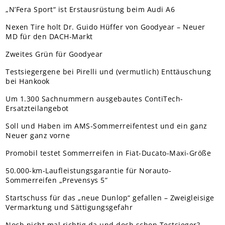
„N’Fera Sport“ ist Erstausrüstung beim Audi A6
Nexen Tire holt Dr. Guido Hüffer von Goodyear – Neuer
MD für den DACH-Markt
Zweites Grün für Goodyear
Testsiegergene bei Pirelli und (vermutlich) Enttäuschung
bei Hankook
Um 1.300 Sachnummern ausgebautes ContiTech-
Ersatzteilangebot
Soll und Haben im AMS-Sommerreifentest und ein ganz
Neuer ganz vorne
Promobil testet Sommerreifen in Fiat-Ducato-Maxi-Größe
50.000-km-Laufleistungsgarantie für Norauto-
Sommerreifen „Prevensys 5”
Startschuss für das „neue Dunlop“ gefallen – Zweigleisige
Vermarktung und Sättigungsgefahr
Noch nicht mal richtig da und doch schon Testsieger?