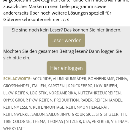
zusätzlicher Marken in sein Lieferprogramm sowie
andererseits über noch weitere Lösungen speziell für
Güterverkehrsunternehmen.
cm
Sie sind noch kein Leser? Das können Sie hier ändern.
Leser werden
Möchten Sie den gesamten Beitrag lesen? Dann loggen Sie
sich bitte ein.
Hier einloggen
SCHLAGWORTE:
ACCURIDE
,
ALUMINIUMRÄDER
,
BOHNENKAMP
,
CHINA
,
GROSSHANDEL
,
ITALIEN
,
KARSTEN | KRÜCKEBERG
,
LKW-REIFEN
,
LLKW-REIFEN
,
LOGISTIK
,
NORDAMERIKA
,
NUTZFAHRZEUGREIFEN
,
ONYX GROUP
,
PKW-REIFEN
,
PRODUKTION
,
RÄDER
,
REIFENHANDEL
,
REIFENMESSEN
,
REIFENMONTAGE
,
REIFENMONTIERGERÄT
,
REIFENWERKE
,
SAILUN
,
SAILUN JINYU GROUP
,
SICE
,
STG SITZLER
,
THE
TIRE COLOGNE
,
THEMA
,
THOMAS | SITZLER
,
USA
,
VERTRIEB
,
VIETNAM
,
WERKSTATT