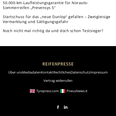
50.000-km-Laufleistungsgarantie für Norauto-
Sommerreifen „Prevensys 5”
Startschuss für das „neue Dunlop“ gefallen – Zweigleisige
Vermarktung und Sättigungsgefahr
Noch nicht mal richtig da und doch schon Testsieger?
REIFENPRESSE
Über uns
Mediadaten
Kontakt
Rechtliches
Datenschutz
Impressum
Vertrag widerrufen
Tyrepress.com
PneusNews.it