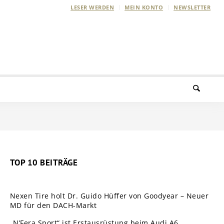
LESER WERDEN
MEIN KONTO
NEWSLETTER
TOP 10 BEITRÄGE
Nexen Tire holt Dr. Guido Hüffer von Goodyear – Neuer
MD für den DACH-Markt
„N’Fera Sport“ ist Erstausrüstung beim Audi A6