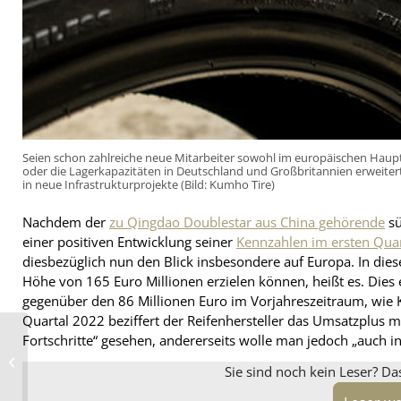
Seien schon zahlreiche neue Mitarbeiter sowohl im europäischen Haupt
oder die Lagerkapazitäten in Deutschland und Großbritannien erweite
in neue Infrastrukturprojekte (Bild: Kumho Tire)
Nachdem der
zu Qingdao Doublestar aus China gehörende
sü
einer positiven Entwicklung seiner
Kennzahlen im ersten Quar
diesbezüglich nun den Blick insbesondere auf Europa. In di
Höhe von 165 Euro Millionen erzielen können, heißt es. Dies
gegenüber den 86 Millionen Euro im Vorjahreszeitraum, wie 
Quartal 2022 beziffert der Reifenhersteller das Umsatzplus m
Fortschritte“ gesehen, andererseits wolle man jedoch „auch i
Tuning World
Bodensee mit fast zehn
Prozent Besuchern
Sie sind noch kein Leser? Da
mehr als 2022