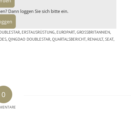
erden
n? Dann loggen Sie sich bitte ein.
loggen
OUBLESTAR
,
ERSTAUSRÜSTUNG
,
EUROPART
,
GROSSBRITANNIEN
,
DES
,
QINGDAO DOUBLESTAR
,
QUARTALSBERICHT
,
RENAULT
,
SEAT
,
0
MENTARE