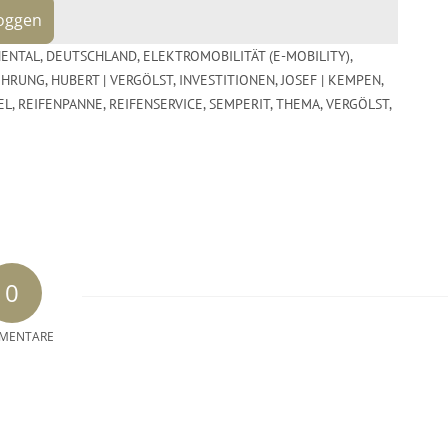
loggen
NENTAL
,
DEUTSCHLAND
,
ELEKTROMOBILITÄT (E-MOBILITY)
,
ÜHRUNG
,
HUBERT | VERGÖLST
,
INVESTITIONEN
,
JOSEF | KEMPEN
,
EL
,
REIFENPANNE
,
REIFENSERVICE
,
SEMPERIT
,
THEMA
,
VERGÖLST
,
0
MENTARE