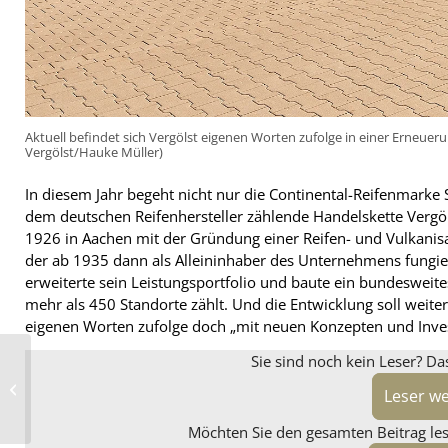
Aktuell befindet sich Vergölst eigenen Worten zufolge in einer Erneuerun
Vergölst/Hauke Müller)
In diesem Jahr begeht nicht nur die Continental-Reifenmarke
dem deutschen Reifenhersteller zählende Handelskette Vergöl
1926 in Aachen mit der Gründung einer Reifen- und Vulkanis
der ab 1935 dann als Alleininhaber des Unternehmens fungier
erweiterte sein Leistungsportfolio und baute ein bundesweites
mehr als 450 Standorte zählt. Und die Entwicklung soll weite
eigenen Worten zufolge doch „mit neuen Konzepten und Investi
Sie sind noch kein Leser? Da
Störfaktor RDKS-
Sensoren bei der
Leser w
Altreifenentsorgung
Möchten Sie den gesamten Beitrag lese