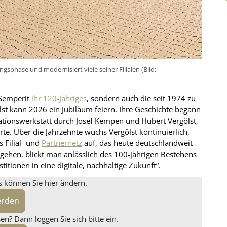
gsphase und modernisiert viele seiner Filialen (Bild:
 Semperit
ihr 120-Jähriges
, sondern auch die seit 1974 zu
st kann 2026 ein Jubiläum feiern. Ihre Geschichte begann
ationswerkstatt durch Josef Kempen und Hubert Vergölst,
te. Über die Jahrzehnte wuchs Vergölst kontinuierlich,
 Filial- und
Partnernetz
auf, das heute deutschlandweit
rgehen, blickt man anlässlich des 100-jährigen Bestehens
tionen in eine digitale, nachhaltige Zukunft“.
s können Sie hier ändern.
erden
n? Dann loggen Sie sich bitte ein.