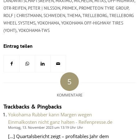
LANDWIRTSCHAFTSREIFEN
,
MAXIMO
,
MICHELIN
,
MITAS
,
OFF-HIGHWAY
,
OTR-REIFEN
,
PETER | NILSSON
,
PRIMEX
,
PROMETEON TYRE GROUP
,
ROLF | CHRISTMANN
,
SCHWEDEN
,
THEMA
,
TRELLEBORG
,
TRELLEBORG
WHEEL SYSTEMS
,
YOKOHAMA
,
YOKOHAMA OFF-HIGHWAY TIRES
(YOHT)
,
YOKOHAMA-TWS
Eintrag teilen
5
KOMMENTARE
Trackbacks & Pingbacks
Yokohama Rubber kann Margen wegen
Einmalkosten nicht ganz halten - Reifenpresse.de
Montag, 13. November 2023 um 13:19 Uhr Uhr
[…] Quartalsbericht zeigt – profitables Jahr dem