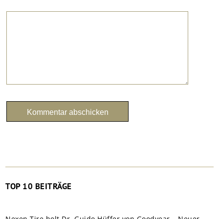
TOP 10 BEITRÄGE
Nexen Tire holt Dr. Guido Hüffer von Goodyear – Neuer