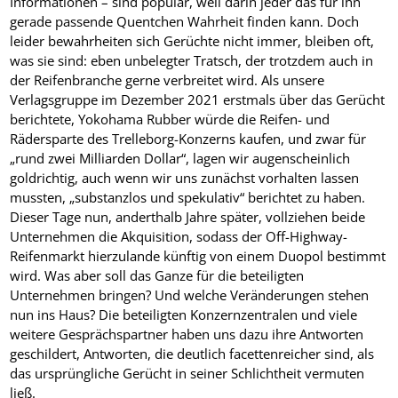
Informationen – sind populär, weil darin jeder das für ihn
gerade passende Quentchen Wahrheit finden kann. Doch
leider bewahrheiten sich Gerüchte nicht immer, bleiben oft,
was sie sind: eben unbelegter Tratsch, der trotzdem auch in
der Reifenbranche gerne verbreitet wird. Als unsere
Verlagsgruppe im Dezember 2021 erstmals über das Gerücht
berichtete, Yokohama Rubber würde die Reifen- und
Rädersparte des Trelleborg-Konzerns kaufen, und zwar für
„rund zwei Milliarden Dollar“, lagen wir augenscheinlich
goldrichtig, auch wenn wir uns zunächst vorhalten lassen
mussten, „substanzlos und spekulativ“ berichtet zu haben.
Dieser Tage nun, anderthalb Jahre später, vollziehen beide
Unternehmen die Akquisition, sodass der Off-Highway-
Reifenmarkt hierzulande künftig von einem Duopol bestimmt
wird. Was aber soll das Ganze für die beteiligten
Unternehmen bringen? Und welche Veränderungen stehen
nun ins Haus? Die beteiligten Konzernzentralen und viele
weitere Gesprächspartner haben uns dazu ihre Antworten
geschildert, Antworten, die deutlich facettenreicher sind, als
das ursprüngliche Gerücht in seiner Schlichtheit vermuten
ließ.