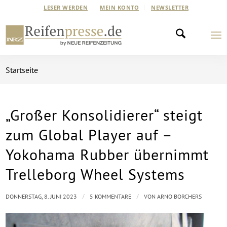
LESER WERDEN
MEIN KONTO
NEWSLETTER
Startseite
„Großer Konsolidierer“ steigt
sagt:
sagt:
sagt:
sagt:
sagt:
zum Global Player auf –
Yokohama Rubber übernimmt
Trelleborg Wheel Systems
/
/
DONNERSTAG, 8. JUNI 2023
5 KOMMENTARE
VON
ARNO BORCHERS