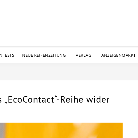
ENTESTS
NEUE REIFENZEITUNG
VERLAG
ANZEIGENMARKT
is „EcoContact“-Reihe wider