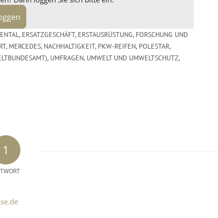
loggen
ENTAL
,
ERSATZGESCHÄFT
,
ERSTAUSRÜSTUNG
,
FORSCHUNG UND
RT
,
MERCEDES
,
NACHHALTIGKEIT
,
PKW-REIFEN
,
POLESTAR
,
ELTBUNDESAMT)
,
UMFRAGEN
,
UMWELT UND UMWELTSCHUTZ
,
1
TWORT
sse.de