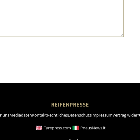
REIFENPRESSE
r uns
Mediadaten
Kontakt
Rechtliches
Datenschutz
Impressum
Vertrag widerr
Tyrepress.com
PneusNews.it