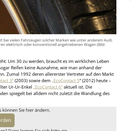
tzt bei vielen Fahrzeugen solcher Marken wie unter anderem Audi,
en elektrisch oder konventionell angetriebenen Wagen (Bild:
eht: Um 30 zu werden, braucht es im wirklichen Leben
n sogar Reifen keine Ausnahme, wie man anhand der
n. Zumal 1992 deren allererster Vertreter auf den Markt
tact 3“
(2003) sowie dem
„EcoContact 5
“ (2012) heute –
llter Ur-Ur-Enkel
„EcoContact 6“
aktuell ist. Die
den spiegelt bei alldem nicht zuletzt die Wandlung des
s können Sie hier ändern.
erden
n? Dann loggen Sie sich bitte ein.