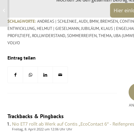
Wheelworld verlängert
Hier ein
die Servicezeiten
SCHLAGWORTE:
ANDREAS | SCHLENKE
,
AUDI
,
BMW
,
BREMSEN
,
CONTIN
ENTWICKLUNG
,
HELMUT | GIESELMANN
,
JUBILÄUM
,
KLAUS | ENGELHA
PROFILTIEFE
,
ROLLWIDERSTAND
,
SOMMERREIFEN
,
THEMA
,
UBA (UMW
VOLVO
Eintrag teilen
AN
Trackbacks & Pingbacks
Nio ET7 rollt ab Werk auf Contis „EcoContact 6“ - Reifenpre
Freitag, 8. April 2022 um 12:06 Uhr Uhr