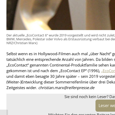
Der aktuelle „EcoContact 6“ wurde 2019 vorgestellt und wird nicht zule
BMW, Mercedes, Polestar oder Volvo als Erstausrüstung verbaut bei der
NRZ/Christian Marx)
Selbst wenn es in Hollywood-Filmen auch mal „über Nacht“ g
tatsächlich eine entsprechende Anzahl von Jahren. Da bilde
„EcoContact“ genannten Continental-Produktfamilie sehen kan
gekommen ist und nach dem „EcoContact EP“ (1996),
„EcoCon
und damit eben besagte 30 Jahre später – sein 2019 vorgeste
(Weiter-)Entwicklung dieser Sommerreifenlinie über drei Deka
Zeitgeistes wider.
christian.marx@reifenpresse.de
Sie sind noch kein Leser? Da
Leser w
Möchten Sie den gesamten Beitrag lese