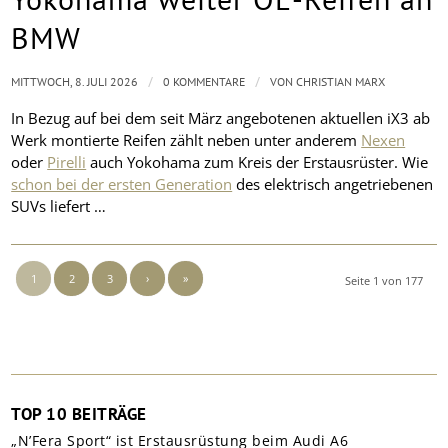
BMW
/
/
MITTWOCH, 8. JULI 2026
0 KOMMENTARE
VON
CHRISTIAN MARX
In Bezug auf bei dem seit März angebotenen aktuellen iX3 ab
Werk montierte Reifen zählt neben unter anderem
Nexen
oder
Pirelli
auch Yokohama zum Kreis der Erstausrüster. Wie
schon bei der ersten Generation
des elektrisch angetriebenen
SUVs liefert …
1
2
3
›
»
Seite 1 von 177
TOP 10 BEITRÄGE
„N’Fera Sport“ ist Erstausrüstung beim Audi A6