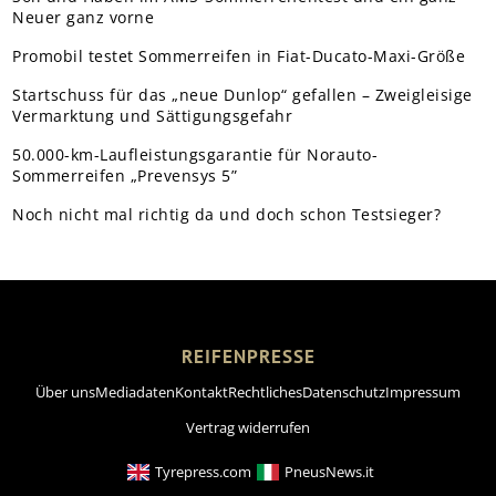
Neuer ganz vorne
Promobil testet Sommerreifen in Fiat-Ducato-Maxi-Größe
Startschuss für das „neue Dunlop“ gefallen – Zweigleisige
Vermarktung und Sättigungsgefahr
50.000-km-Laufleistungsgarantie für Norauto-
Sommerreifen „Prevensys 5”
Noch nicht mal richtig da und doch schon Testsieger?
REIFENPRESSE
Über uns
Mediadaten
Kontakt
Rechtliches
Datenschutz
Impressum
Vertrag widerrufen
Tyrepress.com
PneusNews.it