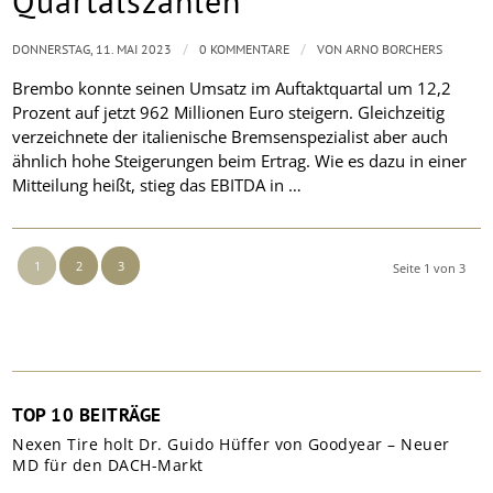
Quartalszahlen
/
/
DONNERSTAG, 11. MAI 2023
0 KOMMENTARE
VON
ARNO BORCHERS
Brembo konnte seinen Umsatz im Auftaktquartal um 12,2
Prozent auf jetzt 962 Millionen Euro steigern. Gleichzeitig
verzeichnete der italienische Bremsenspezialist aber auch
ähnlich hohe Steigerungen beim Ertrag. Wie es dazu in einer
Mitteilung heißt, stieg das EBITDA in …
1
2
3
Seite 1 von 3
TOP 10 BEITRÄGE
Nexen Tire holt Dr. Guido Hüffer von Goodyear – Neuer
MD für den DACH-Markt