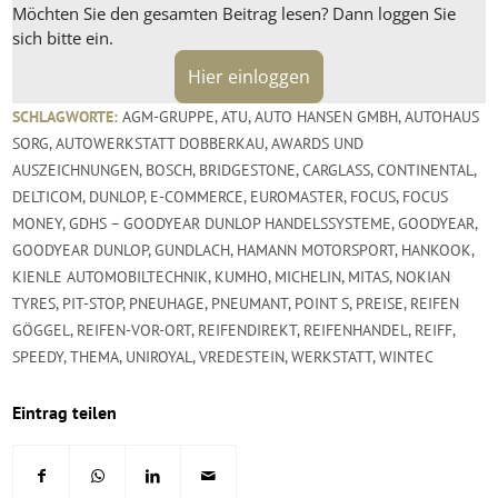
Möchten Sie den gesamten Beitrag lesen? Dann loggen Sie
sich bitte ein.
Hier einloggen
SCHLAGWORTE:
AGM-GRUPPE
,
ATU
,
AUTO HANSEN GMBH
,
AUTOHAUS
SORG
,
AUTOWERKSTATT DOBBERKAU
,
AWARDS UND
AUSZEICHNUNGEN
,
BOSCH
,
BRIDGESTONE
,
CARGLASS
,
CONTINENTAL
,
DELTICOM
,
DUNLOP
,
E-COMMERCE
,
EUROMASTER
,
FOCUS
,
FOCUS
MONEY
,
GDHS – GOODYEAR DUNLOP HANDELSSYSTEME
,
GOODYEAR
,
GOODYEAR DUNLOP
,
GUNDLACH
,
HAMANN MOTORSPORT
,
HANKOOK
,
KIENLE AUTOMOBILTECHNIK
,
KUMHO
,
MICHELIN
,
MITAS
,
NOKIAN
TYRES
,
PIT-STOP
,
PNEUHAGE
,
PNEUMANT
,
POINT S
,
PREISE
,
REIFEN
GÖGGEL
,
REIFEN-VOR-ORT
,
REIFENDIREKT
,
REIFENHANDEL
,
REIFF
,
SPEEDY
,
THEMA
,
UNIROYAL
,
VREDESTEIN
,
WERKSTATT
,
WINTEC
Eintrag teilen