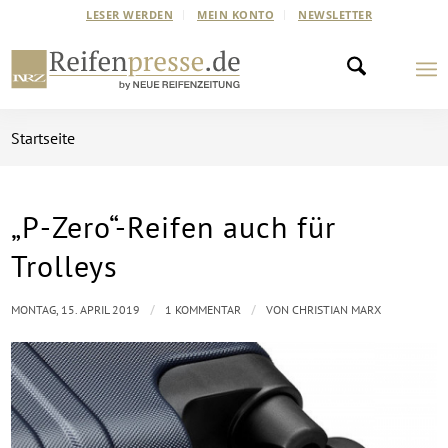
LESER WERDEN
MEIN KONTO
NEWSLETTER
Startseite
„P-Zero“-Reifen auch für
sagt:
Trolleys
/
/
MONTAG, 15. APRIL 2019
1 KOMMENTAR
VON
CHRISTIAN MARX