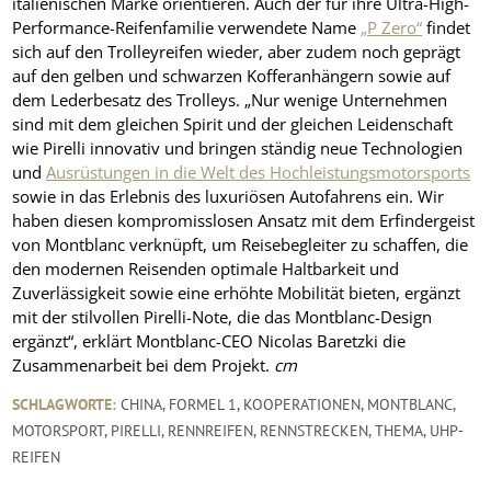
italienischen Marke orientieren. Auch der für ihre Ultra-High-
Performance-Reifenfamilie verwendete Name
„P Zero“
findet
sich auf den Trolleyreifen wieder, aber zudem noch geprägt
auf den gelben und schwarzen Kofferanhängern sowie auf
dem Lederbesatz des Trolleys. „Nur wenige Unternehmen
sind mit dem gleichen Spirit und der gleichen Leidenschaft
wie Pirelli innovativ und bringen ständig neue Technologien
und
Ausrüstungen in die Welt des Hochleistungsmotorsports
sowie in das Erlebnis des luxuriösen Autofahrens ein. Wir
haben diesen kompromisslosen Ansatz mit dem Erfindergeist
von Montblanc verknüpft, um Reisebegleiter zu schaffen, die
den modernen Reisenden optimale Haltbarkeit und
Zuverlässigkeit sowie eine erhöhte Mobilität bieten, ergänzt
mit der stilvollen Pirelli-Note, die das Montblanc-Design
ergänzt“, erklärt Montblanc-CEO Nicolas Baretzki die
Zusammenarbeit bei dem Projekt.
cm
SCHLAGWORTE:
CHINA
,
FORMEL 1
,
KOOPERATIONEN
,
MONTBLANC
,
MOTORSPORT
,
PIRELLI
,
RENNREIFEN
,
RENNSTRECKEN
,
THEMA
,
UHP-
REIFEN