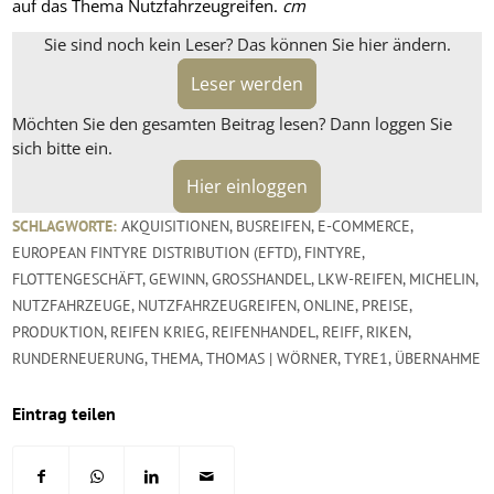
auf das Thema Nutzfahrzeugreifen.
cm
Sie sind noch kein Leser? Das können Sie hier ändern.
Leser werden
Möchten Sie den gesamten Beitrag lesen? Dann loggen Sie
sich bitte ein.
Hier einloggen
SCHLAGWORTE:
AKQUISITIONEN
,
BUSREIFEN
,
E-COMMERCE
,
EUROPEAN FINTYRE DISTRIBUTION (EFTD)
,
FINTYRE
,
FLOTTENGESCHÄFT
,
GEWINN
,
GROSSHANDEL
,
LKW-REIFEN
,
MICHELIN
,
NUTZFAHRZEUGE
,
NUTZFAHRZEUGREIFEN
,
ONLINE
,
PREISE
,
PRODUKTION
,
REIFEN KRIEG
,
REIFENHANDEL
,
REIFF
,
RIKEN
,
RUNDERNEUERUNG
,
THEMA
,
THOMAS | WÖRNER
,
TYRE1
,
ÜBERNAHME
Eintrag teilen