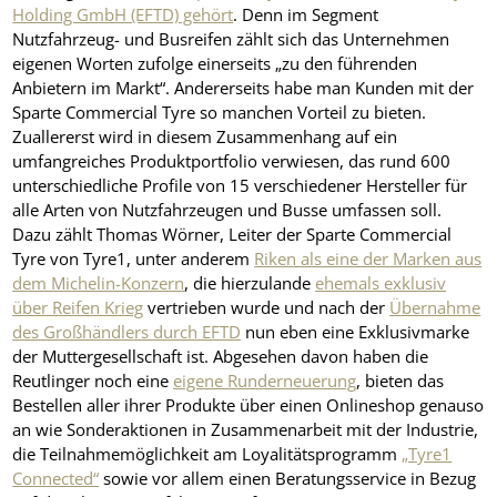
Holding GmbH (EFTD) gehört
. Denn im Segment
Nutzfahrzeug- und Busreifen zählt sich das Unternehmen
eigenen Worten zufolge einerseits „zu den führenden
Anbietern im Markt“. Andererseits habe man Kunden mit der
Sparte Commercial Tyre so manchen Vorteil zu bieten.
Zuallererst wird in diesem Zusammenhang auf ein
umfangreiches Produktportfolio verwiesen, das rund 600
unterschiedliche Profile von 15 verschiedener Hersteller für
alle Arten von Nutzfahrzeugen und Busse umfassen soll.
Dazu zählt Thomas Wörner, Leiter der Sparte Commercial
Tyre von Tyre1, unter anderem
Riken als eine der Marken aus
dem Michelin-Konzern
, die hierzulande
ehemals exklusiv
über Reifen Krieg
vertrieben wurde und nach der
Übernahme
des Großhändlers durch EFTD
nun eben eine Exklusivmarke
der Muttergesellschaft ist. Abgesehen davon haben die
Reutlinger noch eine
eigene Runderneuerung
, bieten das
Bestellen aller ihrer Produkte über einen Onlineshop genauso
an wie Sonderaktionen in Zusammenarbeit mit der Industrie,
die Teilnahmemöglichkeit am Loyalitätsprogramm
„Tyre1
Connected“
sowie vor allem einen Beratungsservice in Bezug