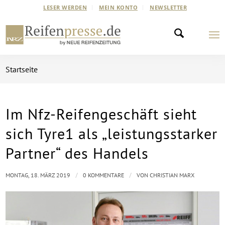
LESER WERDEN
MEIN KONTO
NEWSLETTER
Startseite
Im Nfz-Reifengeschäft sieht
sich Tyre1 als „leistungsstarker
Partner“ des Handels
/
/
MONTAG, 18. MÄRZ 2019
0 KOMMENTARE
VON
CHRISTIAN MARX