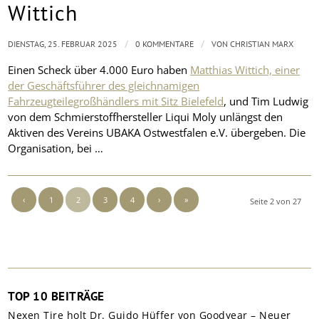
Wittich
/
/
DIENSTAG, 25. FEBRUAR 2025
0 KOMMENTARE
VON
CHRISTIAN MARX
Einen Scheck über 4.000 Euro haben
Matthias Wittich, einer
der Geschäftsführer des gleichnamigen
Fahrzeugteilegroßhändlers mit Sitz Bielefeld
, und Tim Ludwig
von dem Schmierstoffhersteller Liqui Moly unlängst den
Aktiven des Vereins UBAKA Ostwestfalen e.V. übergeben. Die
Organisation, bei …
‹
1
2
3
4
›
»
Seite 2 von 27
TOP 10 BEITRÄGE
Nexen Tire holt Dr. Guido Hüffer von Goodyear – Neuer