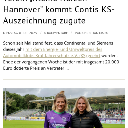
Hannover“ kommt Contis KS-
Auszeichnung zugute
/
/
DIENSTAG, 8. JULI 2025
0 KOMMENTARE
VON
CHRISTIAN MARX
Schon seit Mai stand fest, dass Continental und Siemens
dieses Jahr
mit dem Energie- und Umweltpreis des
Automobilklubs Kraftfahrerschutz e. V. (KS) geehrt
würden.
Ende der vergangenen Woche ist der mit insgesamt 20.000
Euro dotierte Preis an Vertreter …