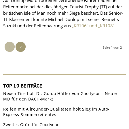
Auf Dunlop-Motorradreifen vertrauende Fahrer haben der
Reifenmarke bei der diesjährigen Tourist Trophy (TT) auf der
britischen Isle of Man noch mehr Siege beschert. Das Senior-
TT-Klassement konnte Michael Dunlop mit seiner Bennetts-
Suzuki und der Reifenpaarung aus
„KR106“ und „KR108“
…
1
2
Seite 1 von 2
TOP 10 BEITRÄGE
Nexen Tire holt Dr. Guido Hüffer von Goodyear – Neuer
MD für den DACH-Markt
Reifen mit Allrounder-Qualitäten holt Sieg im Auto-
Express-Sommerreifentest
Zweites Grün für Goodyear