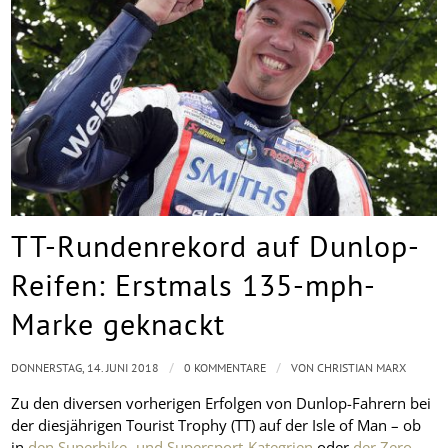
TT-Rundenrekord auf Dunlop-
Reifen: Erstmals 135-mph-
Marke geknackt
/
/
DONNERSTAG, 14. JUNI 2018
0 KOMMENTARE
VON
CHRISTIAN MARX
Zu den diversen vorherigen Erfolgen von Dunlop-Fahrern bei
der diesjährigen Tourist Trophy (TT) auf der Isle of Man – ob
in
den Superbike- und Supersport-Kategrien
oder
der Zero-