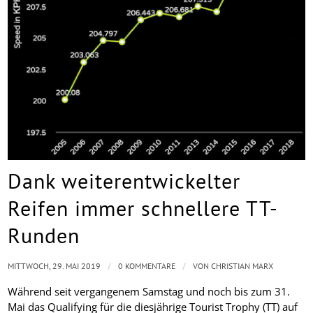
Dank weiterentwickelter
Reifen immer schnellere TT-
Runden
/
/
MITTWOCH, 29. MAI 2019
0 KOMMENTARE
VON
CHRISTIAN MARX
Während seit vergangenem Samstag und noch bis zum 31.
Mai das Qualifying für die diesjährige Tourist Trophy (TT) auf