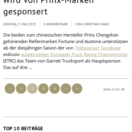
gesponsert
/
/
MONTAG, 5. MAI 2025
0 KOMMENTARE
VON
CHRISTIAN MARX
Die beiden zum chinesischen Hersteller Prinx Chengshan
gehörenden Reifenmarken Fortune und Austone unterstützen
ab der diesjährigen Saison der von
Titelsponsor Goodyear
exklusiv
ausgerüsteten European Truck Racing Championship
(ETRC) das Team von Garrett Trucksport als Hauptsponsor.
Das auf drei …
‹
1
2
3
4
›
»
Seite 2 von 49
TOP 10 BEITRÄGE