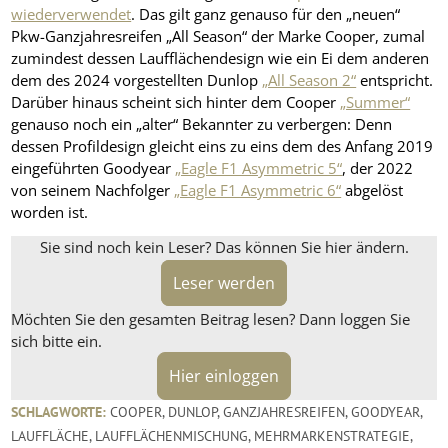
wiederverwendet
. Das gilt ganz genauso für den „neuen“
Pkw-Ganzjahresreifen „All Season“ der Marke Cooper, zumal
zumindest dessen Laufflächendesign wie ein Ei dem anderen
dem des 2024 vorgestellten Dunlop
„All Season 2“
entspricht.
Darüber hinaus scheint sich hinter dem Cooper
„Summer“
genauso noch ein „alter“ Bekannter zu verbergen: Denn
dessen Profildesign gleicht eins zu eins dem des Anfang 2019
eingeführten Goodyear
„Eagle F1 Asymmetric 5“
, der 2022
von seinem Nachfolger
„Eagle F1 Asymmetric 6“
abgelöst
worden ist.
Sie sind noch kein Leser? Das können Sie hier ändern.
Leser werden
Möchten Sie den gesamten Beitrag lesen? Dann loggen Sie
sich bitte ein.
Hier einloggen
SCHLAGWORTE:
COOPER
,
DUNLOP
,
GANZJAHRESREIFEN
,
GOODYEAR
,
LAUFFLÄCHE
,
LAUFFLÄCHENMISCHUNG
,
MEHRMARKENSTRATEGIE
,