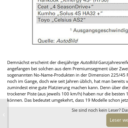
Demnächst erscheint der diesjährige
AutoBild
-Ganzjahresreif
angefangen bei solchen aus dem Premiumsegment über Zweit- 
sogenannten No-Name-Produkten in der Dimension 225/45 R1
noch im Gange, doch wie seit Jahren üblich, hat man bereits v
zumindest eine gute Platzierung machen kann. Denn über d
trockener Piste (aus jeweils 100 km/h) haben nur die besten 16
können. Das bedeutet umgekehrt, dass 19 Modelle schon jetzt
Radfex-Wippenprinzip
Sie sind noch kein Leser? Da
hilft, Räder „ohne
Plackerei und
Leser w
Zeitverlust“ zu ...