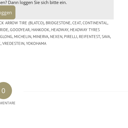
n? Dann loggen Sie sich bitte ein.
loggen
CK ARROW TIRE (BLATCO)
,
BRIDGESTONE
,
CEAT
,
CONTINENTAL
,
RIDE
,
GOODYEAR
,
HANKOOK
,
HEADWAY
,
HEADWAY TYRES
NGLONG
,
MICHELIN
,
MINERVA
,
NEXEN
,
PIRELLI
,
REIFENTEST
,
SAVA
,
X
,
VREDESTEIN
,
YOKOHAMA
0
MENTARE