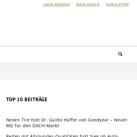
LESER WERDEN
MEIN KONTO
NEWSLETTER
TOP 10 BEITRÄGE
Nexen Tire holt Dr. Guido Hüffer von Goodyear – Neuer
MD für den DACH-Markt
Reifen mit Allrounder-Qualitäten holt Sieg im Auto-