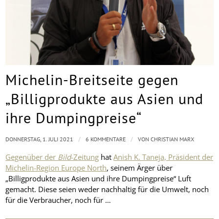
Michelin-Breitseite gegen
„Billigprodukte aus Asien und
ihre Dumpingpreise“
/
/
DONNERSTAG, 1. JULI 2021
6 KOMMENTARE
VON
CHRISTIAN MARX
Gegenüber der
Bild
-Zeitung
hat
Anish K. Taneja, Präsident der
Michelin-Region Europe North
, seinem Ärger über
„Billigprodukte aus Asien und ihre Dumpingpreise“ Luft
gemacht. Diese seien weder nachhaltig für die Umwelt, noch
für die Verbraucher, noch für …