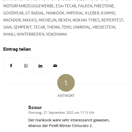
MOTORFAHRZEUGGEWERBE
,
ESA+TECAR
,
FALKEN
,
FIRESTONE
,
GOODYEAR
,
GT RADIAL
,
HANKOOK
,
IMPERIAL
,
KLEBER
,
KUMHO
,
MATADOR
,
MAXXIS
,
MICHELIN
,
NEXEN
,
NOKIAN TYRES
,
REIFENTEST
,
SAVA
,
SEMPERIT
,
TECAR
,
THEMA
,
TOYO
,
UNIROYAL
,
VREDESTEIN
,
WANLI
,
WINTERREIFEN
,
YOKOHAMA
Eintrag teilen
1
ANTWORT
Scour
Dienstag, 27. September 2022 um 17:15 Uhr
says:
Der Hankook wäre sehr interessannt gewesen,
ebenso der Pirelli Winter Cinturato 2.