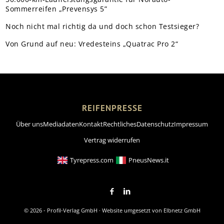
Sommerreifen „Prevensys 5”
Noch nicht mal richtig da und doch schon Testsieger?
Von Grund auf neu: Vredesteins „Quatrac Pro 2“
REIFENPRESSE
Über uns
Mediadaten
Kontakt
Rechtliches
Datenschutz
Impressum
Vertrag widerrufen
Tyrepress.com
PneusNews.it
© 2026 - Profil-Verlag GmbH · Website umgesetzt von
Elbnetz GmbH