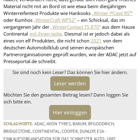
Material nicht mit an Bord ist wie etwa beim diesjährigen
Winterreifentest Produkte wie Hankooks
„Winter I*Cept RS³“
oder Kumhos
„WinterCraft WP52“
– ein Schicksal, das im
vergangenen Jahr der
„WinterContact TS 870“
aus dem Hause
Continental
mit ihnen teilte
. Diesmal ist er jedoch dabei als
eines von elf Produkten, die nicht schon
2021
von dem
deutschen Automobilklub und seinen europäischen
Partnerorganisationen geprüft wurden, wie der ADAC jetzt auf
Presseportal.de schreibt.
Sie sind noch kein Leser? Das können Sie hier ändern.
Leser werden
Möchten Sie den gesamten Beitrag lesen? Dann loggen Sie
sich bitte ein.
Hier einloggen
SCHLAGWORTE:
ADAC
,
AVON TYRES
,
BARUM
,
BFGOODRICH
,
BRIDGESTONE
,
CONTINENTAL
,
COOPER
,
DUNLOP
,
ESA -
EINKAUFSORGANISATION FÜR DAS SCHWEIZER AUTO- UND