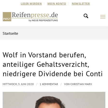
LESER WERDEN
MEIN KONTO
NEWSLETTER
Startseite
Wolf in Vorstand berufen,
sagt:
anteiliger Gehaltsverzicht,
niedrigere Dividende bei Conti
/
/
MITTWOCH, 3. JUNI 2020
1 KOMMENTAR
VON
CHRISTIAN MARX