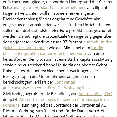
Aufsichtsratsmitglieder, die vor dem Hintergrund der Corona-
Krise
analog zum Vorstand des Unternehmens
anteilig auf
Fixgehalt verzichten wollen, sowie eine verringerte
Dividendenzahlung für das abgelaufene Geschäftsjahr.
Angesichts der anhaltenden wirtschaftlichen Unsicherheiten
sollen nun drei statt bisher vier Euro pro Aktie ausgeschüttet
werden. Damit liegt die prozentuale Verringerung gegenüber
der Vorjahresdividende mit rund 37 Prozent
nunmehr in der
gleichen Größenordnung
wie das Minus bei dem
für die
Mitarbeiter gezahlten außerordentlichen Bonus
. „In dieser
herausfordernden Situation ist eine starke Kapitalausstattung
sowie eine ausreichend hohe Liquidität das oberste Gebot.
Dabei gilt es, die unterschiedlichen Erwartungen aller
Bezugsgruppen des Unternehmens angemessen zu
berücksichtigen“, erklärt der
Continental-
Aufsichtsratsvorsitzende Prof. Dr. Wolfgang Reitzle
.
Gleichzeitig begrüßt er die Bestellung von
Andreas Wolf, CEO
der jetzt
Vitesco Technologies heißenden Antriebssparte des
Konzerns
, zum Mitglied des Vorstands der Continental AG.
Dies mit Wirkung zum 3. Juni und für die Dauer von drei
Jahren, wobei das Mandat aber bei Vollzug des
geplanten