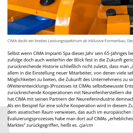
CIMA deckt ein breites Leistungsspektrum ab inklusive Formenbau, Des
Selbst wenn CIMA Impianti Spa dieses Jahr sein 65-Jähriges
zufolge doch auch weiterhin der Blick fest in die Zukunft geri
zurückreichende Historie schließlich nicht zuletzt, dass man 
allem in die Einstellung neuer Mitarbeiter, von denen viele s
Möglichkeiten zu bieten, die Zukunft des Unternehmens zu si
(Weiterentwicklungs-)Prozesses ist CIMAs selbstbewusste Ents
zurückreichende Kooperationen mit Neureifenherstellern die 
hat CIMA mit seinen Partnern der Neureifenindustrie demnac
Als ein Beispiel für eine solche Kooperation wird in diese
dem asiatischen Raum verwiesen, das auch im europäischen Ma
Titelsponsor beim
Evaluierungsprozesses habe man dort auf CIMAs „erhebliche
„Great 10k“ in Berlin ist
Marktes“ zurückgegriffen, heißt es.
cja/cm
Bridgestone