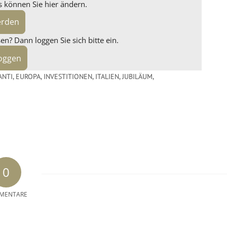
s können Sie hier ändern.
erden
n? Dann loggen Sie sich bitte ein.
loggen
ANTI
,
EUROPA
,
INVESTITIONEN
,
ITALIEN
,
JUBILÄUM
,
0
MENTARE