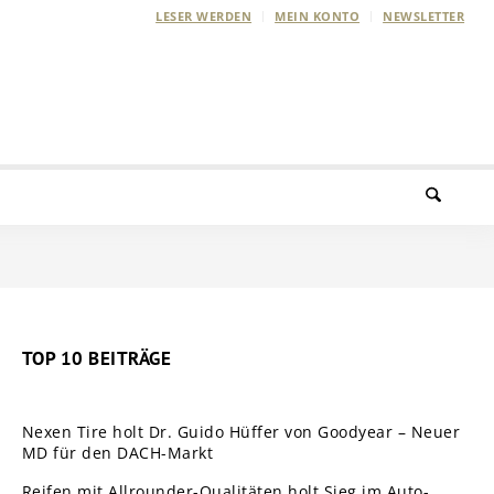
LESER WERDEN
MEIN KONTO
NEWSLETTER
TOP 10 BEITRÄGE
Nexen Tire holt Dr. Guido Hüffer von Goodyear – Neuer
MD für den DACH-Markt
Reifen mit Allrounder-Qualitäten holt Sieg im Auto-