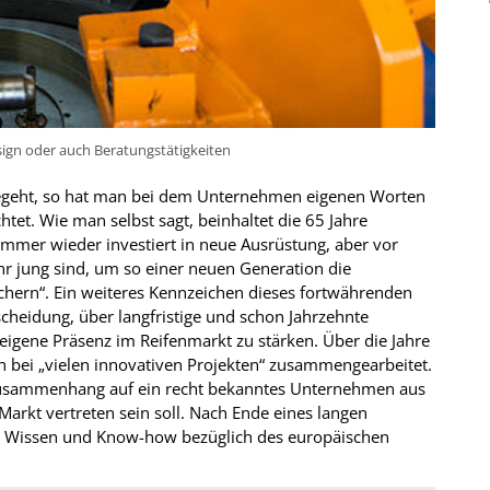
ign oder auch Beratungstätigkeiten
 begeht, so hat man bei dem Unternehmen eigenen Worten
chtet. Wie man selbst sagt, beinhaltet die 65 Jahre
„immer wieder investiert in neue Ausrüstung, aber vor
ehr jung sind, um so einer neuen Generation die
chern“. Ein weiteres Kennzeichen dieses fortwährenden
cheidung, über langfristige und schon Jahrzehnte
eigene Präsenz im Reifenmarkt zu stärken. Über die Jahre
h bei „vielen innovativen Projekten“ zusammengearbeitet.
m Zusammenhang auf ein recht bekanntes Unternehmen aus
rkt vertreten sein soll. Nach Ende eines langen
s Wissen und Know-how bezüglich des europäischen