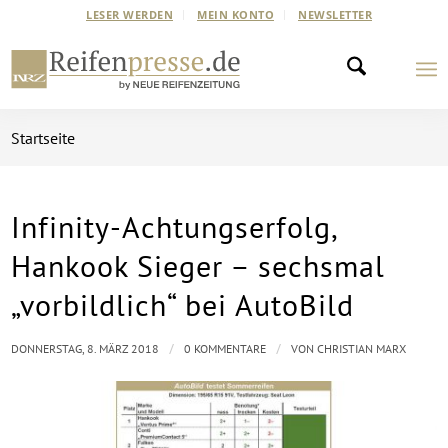
LESER WERDEN
MEIN KONTO
NEWSLETTER
Startseite
Infinity-Achtungserfolg,
Hankook Sieger – sechsmal
„vorbildlich“ bei AutoBild
/
/
DONNERSTAG, 8. MÄRZ 2018
0 KOMMENTARE
VON
CHRISTIAN MARX