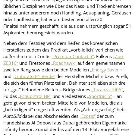
üblichen Disziplinen wie über das Nass- und Trockenbremsen
hinaus unter anderem noch Handling, Aquaplaning, Geräusch
oder Laufleistung hat er am besten von allen 20
Finalteilnehmern geschafft, die aus den ursprünglich sogar 51
Aspiranten herausgesiebt wurden.
Neben dem Testsieg wird dem Reifen des koreanischen
Herstellers zudem das Prädikat „vorbildlich“ verliehen wie
außer ihm noch Contis
„PremiumContact 5“
, Falkens
„Ziex
ZE310“
und Firestones
„Roadhawk“
auf dem gemeinsamen
zweiten Rang sowie den beiden Modellen
„Energy Saver +“
und
„Cinturato P1 Verde“
der Hersteller Michelin bzw. Pirelli,
die sich den fünfen Platz teilen. Dahinter schließen sich drei
für „gut“ befundene Reifen – Bridgestones
„Turanza T005“
,
Fuldas
„EcoControl HP“
und Vredesteins
„Sportrac 5“
– an
gefolgt von einem breiten Mittelfeld von Modellen, die als
„befriedigend“ eingestuft werden. Als „Achtungserfolg“ hebt
AutoBild
dabei das Abschneiden des
„Ecosis“
der zum
Handelshaus Al Dobowi aus Dubai gehörenden Eigenmarke
Infinity hervor: Zumal der bis auf den 13. Platz vorgefahrene