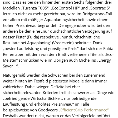
sind. Dass es bei den hinter den ersten Sechs folgenden drei
Modellen „Turanza T005“, „EcoControl HP“ und „Sportrac 5“
letztlich nicht zu mehr gereicht hat, wird im Bridgestone-Fall
vor allem mit mäßiger Aquaplaningsicherheit sowie einem
hohen Preisniveau begründet. Demgegenüber wird bei den
anderen beiden eine „nur durchschnittliche Verzögerung auf
nasser Piste“ (Fulda) respektive „nur durchschnittliche
Resultate bei Aquaplaning“ (Vredestein) bekrittelt. Dank
„bester Laufleistung und günstigem Preis“ darf sich der Fulda-
Reifen aber mit dem von dem Blatt verliehenen Titel als „Eco-
Meister“ schmücken wie im Übrigen auch Michelins „Energy
Saver +“.
Naturgemäß werden die Schwächen bei den zunehmend
weiter hinten im Testfeld platzierten Modelle dann immer
zahlreicher. Dabei wiegen Defizite bei eher
sicherheitsrelevanten Kriterien freilich schwerer als Dinge wie
„befriedigende Wirtschaftlichkeit, nur befriedigende
Laufleistung und erhöhtes Preisniveau“ im Falle
beispielsweise von Goodyears
„EfficientGrip Performance“
.
Deshalb wundert nicht, warum er das Verfolgerfeld anführt