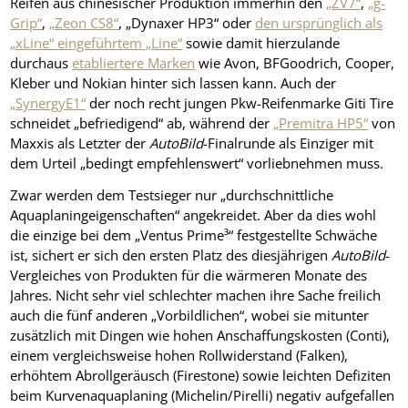
Reifen aus chinesischer Produktion immerhin den
„ZV7“
,
„g-
Grip“
,
„Zeon CS8“
, „Dynaxer HP3“ oder
den ursprünglich als
„xLine“ eingeführtem „Line“
sowie damit hierzulande
durchaus
etabliertere Marken
wie Avon, BFGoodrich, Cooper,
Kleber und Nokian hinter sich lassen kann. Auch der
„SynergyE1“
der noch recht jungen Pkw-Reifenmarke Giti Tire
schneidet „befriedigend“ ab, während der
„Premitra HP5“
von
Maxxis als Letzter der
AutoBild
-Finalrunde als Einziger mit
dem Urteil „bedingt empfehlenswert“ vorliebnehmen muss.
Zwar werden dem Testsieger nur „durchschnittliche
Aquaplaningeigenschaften“ angekreidet. Aber da dies wohl
die einzige bei dem „Ventus Prime³“ festgestellte Schwäche
ist, sichert er sich den ersten Platz des diesjährigen
AutoBild
-
Vergleiches von Produkten für die wärmeren Monate des
Jahres. Nicht sehr viel schlechter machen ihre Sache freilich
auch die fünf anderen „Vorbildlichen“, wobei sie mitunter
zusätzlich mit Dingen wie hohen Anschaffungskosten (Conti),
einem vergleichsweise hohen Rollwiderstand (Falken),
erhöhtem Abrollgeräusch (Firestone) sowie leichten Defiziten
beim Kurvenaquaplaning (Michelin/Pirelli) negativ aufgefallen