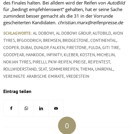
des Finales halten. Bei alldem wird der Reifen von
AutoBild
für „bedingt empfehlenswert“ gehalten, hat er seine Sache
zumindest besser gemacht als die 31 in der Vorrunde
gescheiterten Kandidaten.
christian.marx@reifenpresse.de
SCHLAGWORTE:
AL DOBOWI
,
AL DOBOWI GROUP
,
AUTOBILD
,
AVON
TYRES
,
BFGOODRICH
,
BREMSEN
,
BRIDGESTONE
,
CONTINENTAL
,
COOPER
,
DUBAI
,
DUNLOP
,
FALKEN
,
FIRESTONE
,
FULDA
,
GITI TIRE
,
GOODYEAR
,
HANKOOK
,
INFINITY
,
KLEBER
,
KOSTEN
,
MICHELIN
,
NOKIAN TYRES
,
PIRELLI
,
PKW-REIFEN
,
PREISE
,
REIFENTEST
,
ROLLWIDERSTAND
,
SEAT
,
SOMMERREIFEN
,
THEMA
,
UNIROYAL
,
VEREINIGTE ARABISCHE EMIRATE
,
VREDESTEIN
Eintrag teilen
0