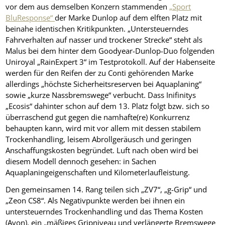
vor dem aus demselben Konzern stammenden
„Sport
BluResponse“
der Marke Dunlop auf dem elften Platz mit
beinahe identischen Kritikpunkten. „Untersteuerndes
Fahrverhalten auf nasser und trockener Strecke“ steht als
Malus bei dem hinter dem Goodyear-Dunlop-Duo folgenden
Uniroyal „RainExpert 3“ im Testprotokoll. Auf der Habenseite
werden für den Reifen der zu Conti gehörenden Marke
allerdings „höchste Sicherheitsreserven bei Aquaplaning“
sowie „kurze Nassbremswege“ verbucht. Dass Inifinitys
„Ecosis“ dahinter schon auf dem 13. Platz folgt bzw. sich so
überraschend gut gegen die namhafte(re) Konkurrenz
behaupten kann, wird mit vor allem mit dessen stabilem
Trockenhandling, leisem Abrollgeräusch und geringen
Anschaffungskosten begründet. Luft nach oben wird bei
diesem Modell dennoch gesehen: in Sachen
Aquaplaningeigenschaften und Kilometerlaufleistung.
Den gemeinsamen 14. Rang teilen sich „ZV7“, „g-Grip“ und
„Zeon CS8“. Als Negativpunkte werden bei ihnen ein
untersteuerndes Trockenhandling und das Thema Kosten
(Avon), ein „mäßiges Gripniveau und verlängerte Bremswege