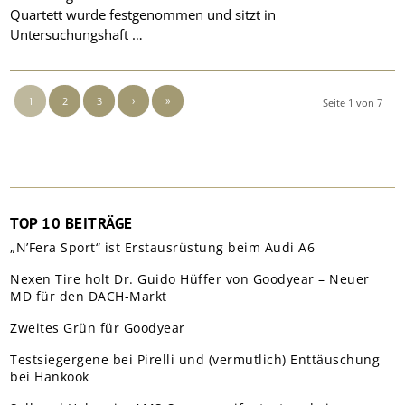
Quartett wurde festgenommen und sitzt in
Untersuchungshaft …
1
2
3
›
»
Seite 1 von 7
TOP 10 BEITRÄGE
„N’Fera Sport“ ist Erstausrüstung beim Audi A6
Nexen Tire holt Dr. Guido Hüffer von Goodyear – Neuer
MD für den DACH-Markt
Zweites Grün für Goodyear
Testsiegergene bei Pirelli und (vermutlich) Enttäuschung
bei Hankook