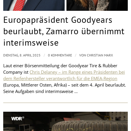
Europapräsident Goodyears
beurlaubt, Zamarro übernimmt
interimsweise
/
/
DIENSTAG, 8. APRIL 2025
0 KOMMENTARE
VON
CHRISTIAN MARX
Laut einer Börsenmitteilung der Goodyear Tire & Rubber
Company ist
Chris Delaney – im Range eines Präsidenten bei
dem Reifenhersteller verantwortlich für die EMEA-Region
(Europa, Mittlerer Osten, Afrika) – seit dem 4. April beurlaubt.
Seine Aufgaben sind interimsweise …