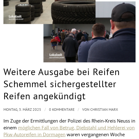
Weitere Ausgabe bei Reifen
Schemmel sichergestellter
Reifen angekündigt
/
/
MONTAG, 3. MÄRZ 2025
0 KOMMENTARE
VON
CHRISTIAN MARX
Im Zuge der Ermittlungen der Polizei des Rhein-Kreis Neuss in
einem
möglichen Fall von Betrug, Diebstahl und Hehlerei von
Pkw-Autoreifen in Dormagen
waren vergangenen Woche