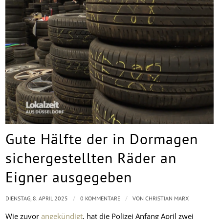
Gute Hälfte der in Dormagen
sichergestellten Räder an
Eigner ausgegeben
/
/
DIENSTAG, 8. APRIL 2025
0 KOMMENTARE
VON
CHRISTIAN MARX
Wie zuvor
angekündigt
, hat die Polizei Anfang April zwei