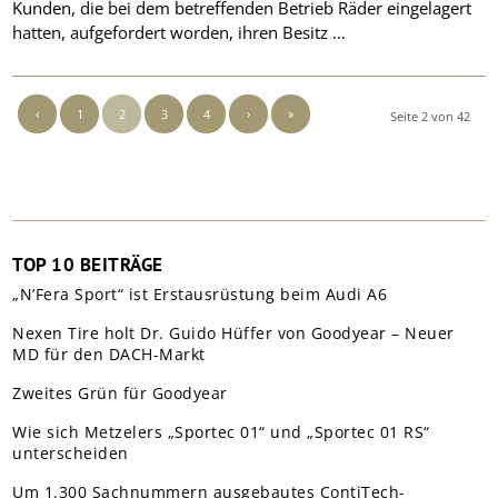
Kunden, die bei dem betreffenden Betrieb Räder eingelagert
hatten, aufgefordert worden, ihren Besitz …
‹
1
2
3
4
›
»
Seite 2 von 42
TOP 10 BEITRÄGE
„N’Fera Sport“ ist Erstausrüstung beim Audi A6
Nexen Tire holt Dr. Guido Hüffer von Goodyear – Neuer
MD für den DACH-Markt
Zweites Grün für Goodyear
Wie sich Metzelers „Sportec 01“ und „Sportec 01 RS“
unterscheiden
Um 1.300 Sachnummern ausgebautes ContiTech-