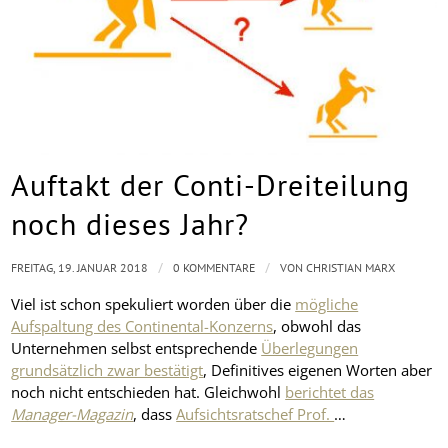
Auftakt der Conti-Dreiteilung
noch dieses Jahr?
/
/
FREITAG, 19. JANUAR 2018
0 KOMMENTARE
VON
CHRISTIAN MARX
Viel ist schon spekuliert worden über die
mögliche
Aufspaltung des Continental-Konzerns
, obwohl das
Unternehmen selbst entsprechende
Überlegungen
grundsätzlich zwar bestätigt
, Definitives eigenen Worten aber
noch nicht entschieden hat. Gleichwohl
berichtet das
Manager-Magazin
, dass
Aufsichtsratschef Prof.
…