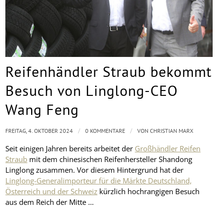
Reifenhändler Straub bekommt
Besuch von Linglong-CEO
Wang Feng
/
/
FREITAG, 4. OKTOBER 2024
0 KOMMENTARE
VON
CHRISTIAN MARX
Seit einigen Jahren bereits arbeitet der
Großhändler Reifen
Straub
mit dem chinesischen Reifenhersteller Shandong
Linglong zusammen. Vor diesem Hintergrund hat der
Linglong-Generalimporteur für die Märkte Deutschland,
Österreich und der Schweiz
kürzlich hochrangigen Besuch
aus dem Reich der Mitte …