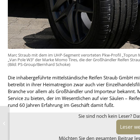
Marc Straub mit dem im UHP-Segment verorteten Pkw-Profil „Toprun M
„Van Pole W3“ der Marke Momo Tires, die der Großhändler Reifen Straub
(Bild: PS-Group/Bernhard Schoke)
Die inhabergeführte mittelständische Reifen Straub GmbH mit
betreibt in ihrer Heimatregion zwar auch vier Einzelhandelsfi
Branche vor allem als Großhändler und Importeur bekannt. 
Service zu bieten, der im Wesentlichen auf vier Säulen – Reif
rund 60 Jahren Erfahrung im Geschäft damit fußt.
Sie sind noch kein Leser? Da
Borbet will im
Sauerland und in
Leser w
Sachsen investieren
Möchten Sie den gesamten Beitrag lese