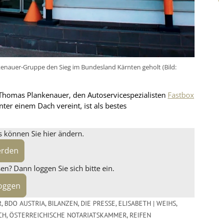
kenauer-Gruppe den Sieg im Bundesland Kärnten geholt (Bild:
 Thomas Plankenauer, den Autoservicespezialisten
Fastbox
ter einem Dach vereint, ist als bestes
s können Sie hier ändern.
erden
n? Dann loggen Sie sich bitte ein.
loggen
R
,
BDO AUSTRIA
,
BILANZEN
,
DIE PRESSE
,
ELISABETH | WEIHS
,
CH
,
ÖSTERREICHISCHE NOTARIATSKAMMER
,
REIFEN