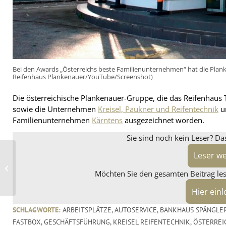
Bei den Awards „Österreichs beste Familienunternehmen“ hat die Plan
Reifenhaus Plankenauer/YouTube/Screenshot)
Die österreichische Plankenauer-Gruppe, die das Reifenhaus
sowie die Unternehmen
Kreisel, Paukner und Reifentechnik
un
Familienunternehmen
Kärntens
ausgezeichnet worden.
Sie sind noch kein Leser? Da
Leser w
Bevor Stress zur
Erkrankung wird –
Reifen Stiebling hilft bei
Möchten Sie den gesamten Beitrag lese
mentaler Be...
Hier ein
SCHLAGWORTE:
ARBEITSPLÄTZE
,
AUTOSERVICE
,
BANKHAUS SPÄNGLE
FASTBOX
,
GESCHÄFTSFÜHRUNG
,
KREISEL REIFENTECHNIK
,
ÖSTERREI