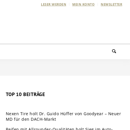
LESER WERDEN
MEIN KONTO
NEWSLETTER
TOP 10 BEITRÄGE
Nexen Tire holt Dr. Guido Hüffer von Goodyear – Neuer
MD für den DACH-Markt
Reifen mit Allrounder-Qualitäten holt Sieg im Auto-