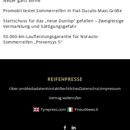
Neuer ganz vorne
Promobil testet Sommerreifen in Fiat-Ducato-Maxi-Größe
Startschuss für das „neue Dunlop“ gefallen – Zweigleisige
Vermarktung und Sättigungsgefahr
50.000-km-Laufleistungsgarantie für Norauto-
Sommerreifen „Prevensys 5”
REIFENPRESSE
Über uns
Mediadaten
Kontakt
Rechtliches
Datenschutz
Impressum
Vertrag widerrufen
Tyrepress.com
PneusNews.it