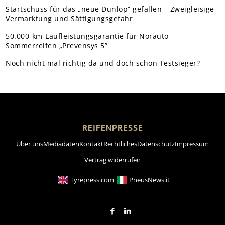
Startschuss für das „neue Dunlop“ gefallen – Zweigleisige
Vermarktung und Sättigungsgefahr
50.000-km-Laufleistungsgarantie für Norauto-
Sommerreifen „Prevensys 5”
Noch nicht mal richtig da und doch schon Testsieger?
REIFENPRESSE
Über uns
Mediadaten
Kontakt
Rechtliches
Datenschutz
Impressum
Vertrag widerrufen
Tyrepress.com
PneusNews.it