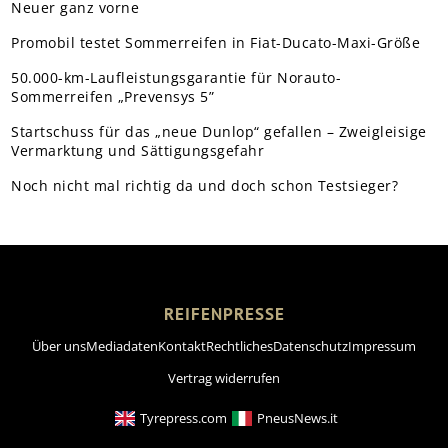
Neuer ganz vorne
Promobil testet Sommerreifen in Fiat-Ducato-Maxi-Größe
50.000-km-Laufleistungsgarantie für Norauto-
Sommerreifen „Prevensys 5”
Startschuss für das „neue Dunlop“ gefallen – Zweigleisige
Vermarktung und Sättigungsgefahr
Noch nicht mal richtig da und doch schon Testsieger?
REIFENPRESSE
Über uns
Mediadaten
Kontakt
Rechtliches
Datenschutz
Impressum
Vertrag widerrufen
Tyrepress.com
PneusNews.it