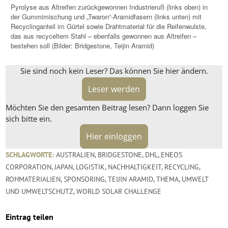
Pyrolyse aus Altreifen zurückgewonnen Industrieruß (links oben) in
der Gummimischung und „Twaron“-Aramidfasern (links unten) mit
Recyclinganteil im Gürtel sowie Drahtmaterial für die Reifenwulste,
das aus recyceltem Stahl – ebenfalls gewonnen aus Altreifen –
bestehen soll (Bilder: Bridgestone, Teijin Aramid)
Sie sind noch kein Leser? Das können Sie hier ändern.
Leser werden
Möchten Sie den gesamten Beitrag lesen? Dann loggen Sie
sich bitte ein.
Hier einloggen
SCHLAGWORTE:
AUSTRALIEN
,
BRIDGESTONE
,
DHL
,
ENEOS
CORPORATION
,
JAPAN
,
LOGISTIK
,
NACHHALTIGKEIT
,
RECYCLING
,
ROHMATERIALIEN
,
SPONSORING
,
TEIJIN ARAMID
,
THEMA
,
UMWELT
UND UMWELTSCHUTZ
,
WORLD SOLAR CHALLENGE
Eintrag teilen