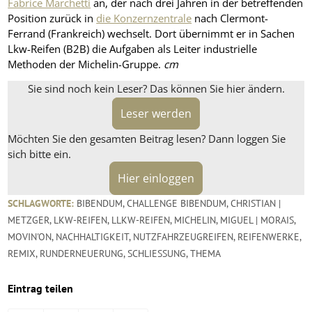
Fabrice Marchetti
an, der nach drei Jahren in der betreffenden
Position zurück in
die Konzernzentrale
nach Clermont-
Ferrand (Frankreich) wechselt. Dort übernimmt er in Sachen
Lkw-Reifen (B2B) die Aufgaben als Leiter industrielle
Methoden der Michelin-Gruppe.
cm
Sie sind noch kein Leser? Das können Sie hier ändern.
Leser werden
Möchten Sie den gesamten Beitrag lesen? Dann loggen Sie
sich bitte ein.
Hier einloggen
SCHLAGWORTE:
BIBENDUM
,
CHALLENGE BIBENDUM
,
CHRISTIAN |
METZGER
,
LKW-REIFEN
,
LLKW-REIFEN
,
MICHELIN
,
MIGUEL | MORAIS
,
MOVIN'ON
,
NACHHALTIGKEIT
,
NUTZFAHRZEUGREIFEN
,
REIFENWERKE
,
REMIX
,
RUNDERNEUERUNG
,
SCHLIESSUNG
,
THEMA
Eintrag teilen