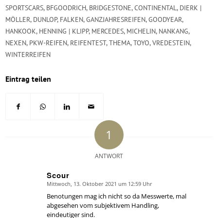
SPORTSCARS
,
BFGOODRICH
,
BRIDGESTONE
,
CONTINENTAL
,
DIERK |
MÖLLER
,
DUNLOP
,
FALKEN
,
GANZJAHRESREIFEN
,
GOODYEAR
,
HANKOOK
,
HENNING | KLIPP
,
MERCEDES
,
MICHELIN
,
NANKANG
,
NEXEN
,
PKW-REIFEN
,
REIFENTEST
,
THEMA
,
TOYO
,
VREDESTEIN
,
WINTERREIFEN
Eintrag teilen
1
ANTWORT
Scour
Mittwoch, 13. Oktober 2021 um 12:59 Uhr
says:
Benotungen mag ich nicht so da Messwerte, mal
abgesehen vom subjektivem Handling,
eindeutiger sind.