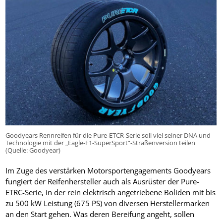
Goodyears Rennreifen für die Pure-ETCR-Serie soll viel seiner DNA und
Technologie mit der „Eagle-F1-SuperSport“-Straßenversion teilen
(Quelle: Goodyear)
Im Zuge des verstärken Motorsportengagements Goodyears
fungiert der Reifenhersteller auch als Ausrüster der Pure-
ETRC-Serie, in der rein elektrisch angetriebene Boliden mit bis
zu 500 kW Leistung (675 PS) von diversen Herstellermarken
an den Start gehen. Was deren Bereifung angeht, sollen