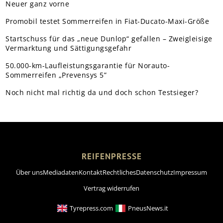
Neuer ganz vorne
Promobil testet Sommerreifen in Fiat-Ducato-Maxi-Größe
Startschuss für das „neue Dunlop“ gefallen – Zweigleisige
Vermarktung und Sättigungsgefahr
50.000-km-Laufleistungsgarantie für Norauto-
Sommerreifen „Prevensys 5”
Noch nicht mal richtig da und doch schon Testsieger?
REIFENPRESSE
Über uns
Mediadaten
Kontakt
Rechtliches
Datenschutz
Impressum
Vertrag widerrufen
Tyrepress.com
PneusNews.it