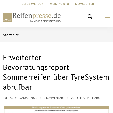
LESER WERDEN
MEIN KONTO
NEWSLETTER
Startseite
Erweiterter
Bevorratungsreport
Sommerreifen über TyreSystem
abrufbar
/
/
FREITAG, 31. JANUAR 2020
0 KOMMENTARE
VON
CHRISTIAN MARX