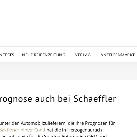
ENTESTS
NEUE REIFENZEITUNG
VERLAG
ANZEIGENMARKT
rognose auch bei Schaeffler
unter den Automobilzulieferern, die ihre Prognosen für
aktionär hinter Conti
hat die in Herzogenaurach
sgesamt sowie für die Sparten Automotive OEM und