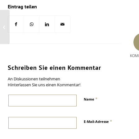
Eintrag teilen
Geändertes Tyre24-
Account-Modell
beeinflusst auch
Saitow-Werkstattportal
KOM
Schreiben Sie einen Kommentar
An Diskussionen teilnehmen
Hinterlassen Sie uns einen Kommentar!
*
Name
*
E-Mail-Adresse