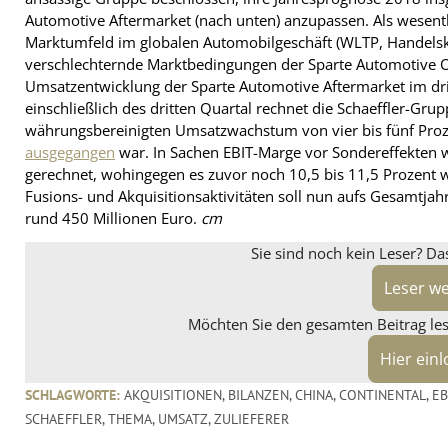
Automotive Aftermarket (nach unten) anzupassen. Als wesentl
Marktumfeld im globalen Automobilgeschäft (WLTP, Handelskon
verschlechternde Marktbedingungen der Sparte Automotive O
Umsatzentwicklung der Sparte Automotive Aftermarket im dritt
einschließlich des dritten Quartal rechnet die Schaeffler-Gr
währungsbereinigten Umsatzwachstum von vier bis fünf Pr
ausgegangen
war. In Sachen EBIT-Marge vor Sondereffekten 
gerechnet, wohingegen es zuvor noch 10,5 bis 11,5 Prozent 
Fusions- und Akquisitionsaktivitäten soll nun aufs Gesamtjah
rund 450 Millionen Euro.
cm
Sie sind noch kein Leser? Da
Leser w
Möchten Sie den gesamten Beitrag lese
Hier ein
SCHLAGWORTE:
AKQUISITIONEN
,
BILANZEN
,
CHINA
,
CONTINENTAL
,
EB
SCHAEFFLER
,
THEMA
,
UMSATZ
,
ZULIEFERER