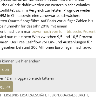
iche Gründe dafür werden ein weiterhin sehr volatiles
flikte), sich im Vergleich zur letzten Prognose weiter
EM in China sowie eine „unerwartet schwächere
en Quartal“ angeführt. Auf Basis vorläufiger Zahlen bis
uppe nunmehr für das Jahr 2018 mit einem
ozent, nachdem man
zuvor noch von fünf bis sechs Prozent
wird nun mit einem Wert zwischen 9,5 und 10,5 Prozent
waren. Der Free Cashflow vor Ein- und Auszahlungen für
r gesehen bei rund 300 Millionen Euro liegen nach zuvor
s können Sie hier ändern.
erden
n? Dann loggen Sie sich bitte ein.
loggen
IT
,
ERGEBNIS
,
ERSATZGESCHÄFT
,
FUSION
,
QUARTALSBERICHT
,