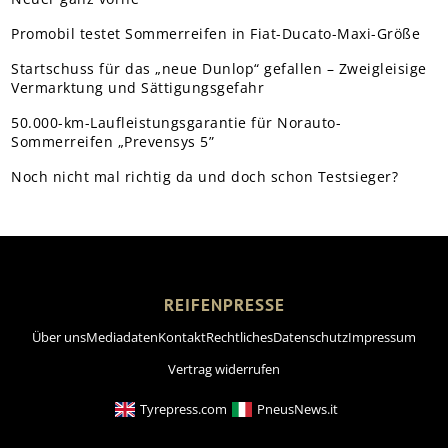
Promobil testet Sommerreifen in Fiat-Ducato-Maxi-Größe
Startschuss für das „neue Dunlop“ gefallen – Zweigleisige
Vermarktung und Sättigungsgefahr
50.000-km-Laufleistungsgarantie für Norauto-
Sommerreifen „Prevensys 5”
Noch nicht mal richtig da und doch schon Testsieger?
REIFENPRESSE
Über uns
Mediadaten
Kontakt
Rechtliches
Datenschutz
Impressum
Vertrag widerrufen
Tyrepress.com
PneusNews.it