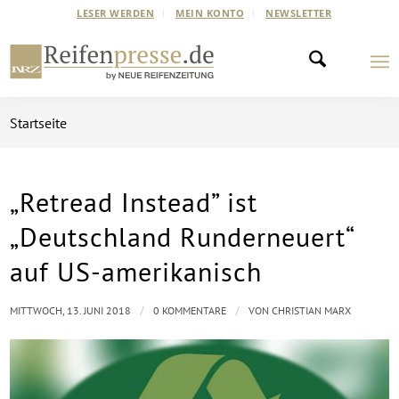
LESER WERDEN
MEIN KONTO
NEWSLETTER
Startseite
„Retread Instead” ist
„Deutschland Runderneuert“
auf US-amerikanisch
/
/
MITTWOCH, 13. JUNI 2018
0 KOMMENTARE
VON
CHRISTIAN MARX