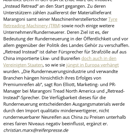
„Instead Retread“ an den Start gegangen. Zu deren
Unterstützern zählen zuallererst der Materiallieferant
Marangoni samt seiner Maschinenherstellertochter
Tyre
Retreading Machinery (TRM)
sowie noch einige weitere
Unternehmen/Runderneuerer. Deren Ziel ist es, der
Bedeutung der Runderneuerung in der Öffentlichkeit und vor
allem gegenüber der Politik des Landes Gehör zu verschaffen.
„Retread Instead“ ist daher Fürsprecher für Strafzölle auf aus
China importierte Lkw- und Busreifen
doch auch in den
Vereinigten Staaten
, so wie sie
jüngst in Europa verhängt
wurden. „Die Runderneuerungsindustrie und verwandte
Branchen hängen hinsichtlich ihres Erfolges von
Premiumreifen ab“, sagt Ron Elliott, Marketing- und PR-
Manager bei Marangoni Tread North America und „Retread-
Instead“-Sprecher. Die Verfügbarkeit dieses für die
Runderneuerung entscheidenden Ausgangsmaterials werde
durch den Import qualitativ minderwertigerer, nicht
runderneuerbarer Neureifen aus China zu Preisen unterhalb
eines fairen Niveaus negativ beeinflusst, ergänzt er.
christian.marx@reifenpresse.de