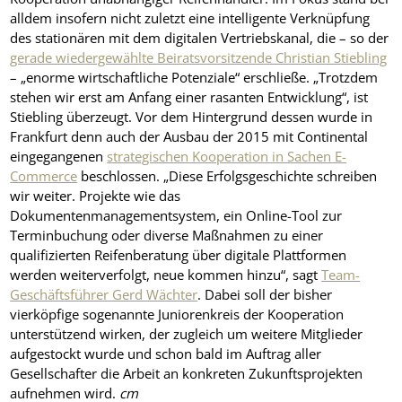
alldem insofern nicht zuletzt eine intelligente Verknüpfung
des stationären mit dem digitalen Vertriebskanal, die – so der
gerade wiedergewählte Beiratsvorsitzende Christian Stiebling
– „enorme wirtschaftliche Potenziale“ erschließe. „Trotzdem
stehen wir erst am Anfang einer rasanten Entwicklung“, ist
Stiebling überzeugt. Vor dem Hintergrund dessen wurde in
Frankfurt denn auch der Ausbau der 2015 mit Continental
eingegangenen
strategischen Kooperation in Sachen E-
Commerce
beschlossen. „Diese Erfolgsgeschichte schreiben
wir weiter. Projekte wie das
Dokumentenmanagementsystem, ein Online-Tool zur
Terminbuchung oder diverse Maßnahmen zu einer
qualifizierten Reifenberatung über digitale Plattformen
werden weiterverfolgt, neue kommen hinzu“, sagt
Team-
Geschäftsführer Gerd Wächter
. Dabei soll der bisher
vierköpfige sogenannte Juniorenkreis der Kooperation
unterstützend wirken, der zugleich um weitere Mitglieder
aufgestockt wurde und schon bald im Auftrag aller
Gesellschafter die Arbeit an konkreten Zukunftsprojekten
aufnehmen wird.
cm