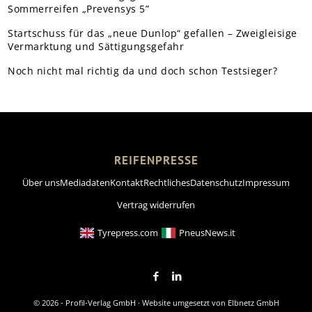
Sommerreifen „Prevensys 5”
Startschuss für das „neue Dunlop“ gefallen – Zweigleisige
Vermarktung und Sättigungsgefahr
Noch nicht mal richtig da und doch schon Testsieger?
REIFENPRESSE
Über uns
Mediadaten
Kontakt
Rechtliches
Datenschutz
Impressum
Vertrag widerrufen
Tyrepress.com
PneusNews.it
© 2026 - Profil-Verlag GmbH · Website umgesetzt von
Elbnetz GmbH