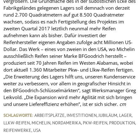
vergrößern. Die Grundfläche des in der südöstlichen Ecke des
Fabrikgeländes gelegenen Lagers soll demnach von derzeit
rund 2.700 Quadratmetern auf gut 8.500 Quadratmeter
wachsen, sodass es nach Fertigstellung des Projektes im
zweiten Quartal 2017 letztlich neunmal mehr Reifen
aufnehmen kann als bisher. Dafür investiert der
Reifenhersteller eigenen Angaben zufolge acht Millionen US-
Dollar. Das Werk – eines von zweien in den USA, wo Michelin
ausschließlich Reifen seiner Marke BFGoodrich herstellt –
produziert seit 70 Jahren Reifen im Westen Alabamas, wobei
dort aktuell 1.360 Mitarbeiter Pkw- und Llkw-Reifen fertigen.
„Die Erweiterung des Lagers hilft uns, unseren Kundenservice
weiter zu verbessern, vor allem in geografischer Hinsicht in
den BFGoodrich-Schlüsselmärkten“, sagt Werksmanager Greg
Leikvold. „Die Expansion wird mehr Agilität mit sich bringen
und unsere Liefereffizienz erhöhen”, ist er sich sicher.
cm
SCHLAGWORTE:
ARBEITSPLÄTZE
,
INVESTITIONEN
,
JUBILÄUM
,
LAGER
,
LLKW-REIFEN
,
MICHELIN
,
NORDAMERIKA
,
PKW-REIFEN
,
PRODUKTION
,
REIFENWERKE
,
USA