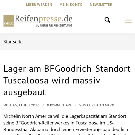
LESER WERDEN
MEIN KONTO
NEWSLETTER
Startseite
Lager am BFGoodrich-Standort
Tuscaloosa wird massiv
ausgebaut
/
/
MONTAG, 11. JULI 2016
0 KOMMENTARE
VON
CHRISTIAN MARX
Michelin North America will die Lagerkapazität am Standort
seine BFGoodrich-Reifenwerkes in Tuscaloosa im US-
Bundesstaat Alabama durch einen Erweiterungsbau deutlich