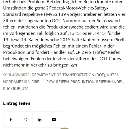
technisches Problem. Bei den fraglichen Reifen könnte unter
Umständen die gemäß Federal-Motor-Vehicle-Safety-
Standard respektive FMVSS 139 vorgeschriebenen letzten vier
Ziffern der sogenannten DOT-Nummer auf der Seitenwand
fehlen, mit denen die Produktionswoche codiert wird und die
im vorliegenden Fall folglich auf „1315“ oder „1415“ für die
13. bzw. 14. Kalenderwoche 2015 hätte lauten müssen. Pirelli
begründet ein mögliches Fehlen mit einem Fehler in der
Produktion und fordert Händler auf, „P-Zero-Trofeo“ Reifen
bei etwaigem Fehlen der letzten vier Ziffern des DOT-Codes
nicht mehr in Verkehr zu bringen.
cm
SCHLAGWORTE:
DEPARTMENT OF TRANSPORTATION (DOT)
,
NHTSA
,
NORDAMERIKA
,
PIRELLI
,
PKW-REIFEN
,
PRODUKTION
,
REIFENHANDEL
,
RÜCKRUF
,
USA
Eintrag teilen