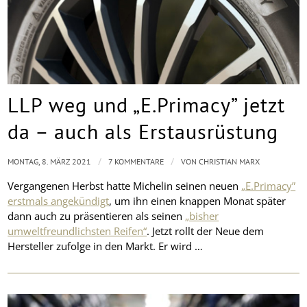
LLP weg und „E.Primacy” jetzt
da – auch als Erstausrüstung
/
/
MONTAG, 8. MÄRZ 2021
7 KOMMENTARE
VON
CHRISTIAN MARX
Vergangenen Herbst hatte Michelin seinen neuen
„E.Primacy”
erstmals angekündigt
, um ihn einen knappen Monat später
dann auch zu präsentieren als seinen
„bisher
umweltfreundlichsten Reifen“
. Jetzt rollt der Neue dem
Hersteller zufolge in den Markt. Er wird …