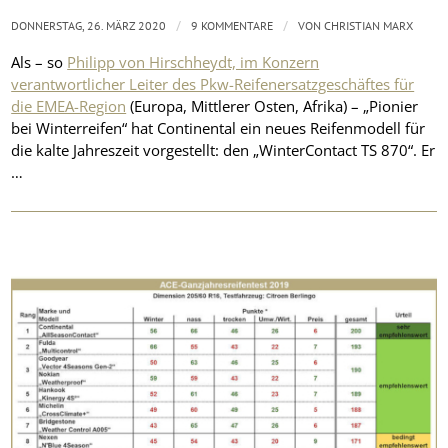
/
/
DONNERSTAG, 26. MÄRZ 2020
9 KOMMENTARE
VON
CHRISTIAN MARX
Als – so
Philipp von Hirschheydt, im Konzern
verantwortlicher Leiter des Pkw-Reifenersatzgeschäftes für
die EMEA-Region
(Europa, Mittlerer Osten, Afrika) – „Pionier
bei Winterreifen“ hat Continental ein neues Reifenmodell für
die kalte Jahreszeit vorgestellt: den „WinterContact TS 870“. Er
…