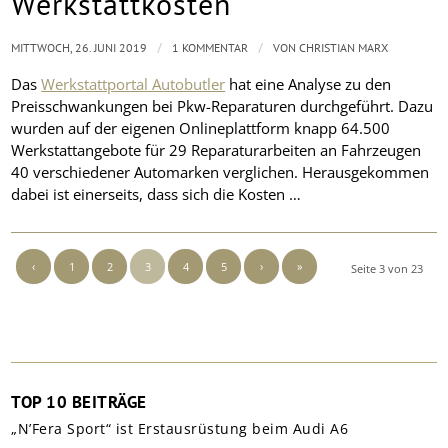
Werkstattkosten
/
/
MITTWOCH, 26. JUNI 2019
1 KOMMENTAR
VON
CHRISTIAN MARX
Das
Werkstattportal Autobutler
hat eine Analyse zu den
Preisschwankungen bei Pkw-Reparaturen durchgeführt. Dazu
wurden auf der eigenen Onlineplattform knapp 64.500
Werkstattangebote für 29 Reparaturarbeiten an Fahrzeugen
40 verschiedener Automarken verglichen. Herausgekommen
dabei ist einerseits, dass sich die Kosten …
‹
1
2
3
4
5
›
»
Seite 3 von 23
TOP 10 BEITRÄGE
„N’Fera Sport“ ist Erstausrüstung beim Audi A6