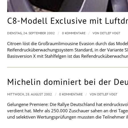
C8-Modell Exclusive mit Luft
/
/
DIENSTAG, 24. SEPTEMBER 2002
0 KOMMENTARE
VON
DETLEF VOGT
Citroen löst die Großraumlimousine Evasion durch das Modell 
Reifendrucküberwachungssystem Standard, in der Variante SX 
Basisversion X mit Stahlfelgen ist das Reifendrucküberwachu
Michelin dominiert bei der De
/
/
MITTWOCH, 28. AUGUST 2002
0 KOMMENTARE
VON
DETLEF VOGT
Gelungene Premiere: Die Rallye Deutschland hat eindrucksvoll
verdient hat. Mehr als 250.000 Zuschauer sahen an drei Tag
und selektiven Wertungsprüfungen mussten die Teilnehmer 