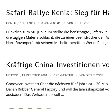
Safari-Rallye Kenia: Sieg für 
/
/
MONTAG, 15. JULI 2002
0 KOMMENTARE
VON
DETLEF VOGT
Pünktlich zum 50. Jubiläum stellte die berüchtigte „Safari“-Ra
dreitägigen Materialschlacht, die zu einer beeindruckenden Au
Harri Rovanperä mit seinem Michelin-bereiften Werks-Peuge
Kräftige China-Investitionen 
/
/
MITTWOCH, 19. DEZEMBER 2001
0 KOMMENTARE
VON
DETLEF VOGT
Goodyear investiert über die nächsten fünf Jahre ca. 120 Mio
Dalian Rubber General Factory und will die Jahreskapazität v
ausbauen. Das Verkaufsnetz soll …