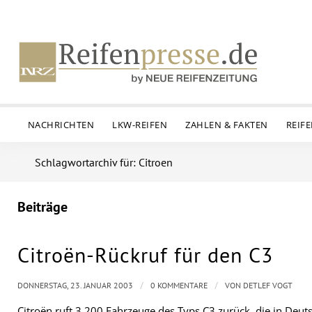
NACHRICHTEN
LKW-REIFEN
ZAHLEN & FAKTEN
REIF
Schlagwortarchiv für: Citroen
Beiträge
Citroën-Rückruf für den C3
/
/
DONNERSTAG, 23. JANUAR 2003
0 KOMMENTARE
VON
DETLEF VOGT
Citroën ruft 3.200 Fahrzeuge des Typs C3 zurück, die in Deu