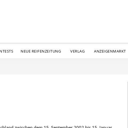
ENTESTS
NEUE REIFENZEITUNG
VERLAG
ANZEIGENMARKT
tschland zwischen dem 15. September 2002 bis 15. Januar