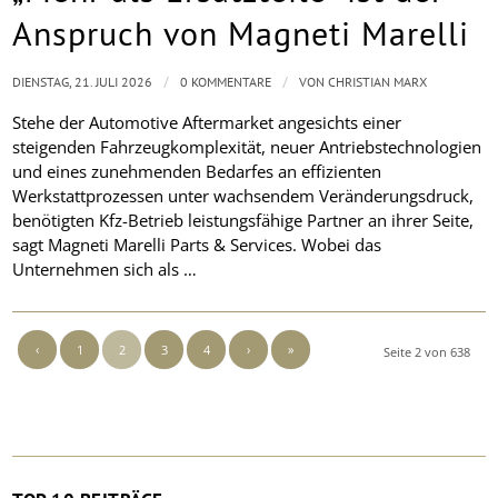
Anspruch von Magneti Marelli
/
/
DIENSTAG, 21. JULI 2026
0 KOMMENTARE
VON
CHRISTIAN MARX
Stehe der Automotive Aftermarket angesichts einer
steigenden Fahrzeugkomplexität, neuer Antriebstechnologien
und eines zunehmenden Bedarfes an effizienten
Werkstattprozessen unter wachsendem Veränderungsdruck,
benötigten Kfz-Betrieb leistungsfähige Partner an ihrer Seite,
sagt Magneti Marelli Parts & Services. Wobei das
Unternehmen sich als …
‹
1
2
3
4
›
»
Seite 2 von 638