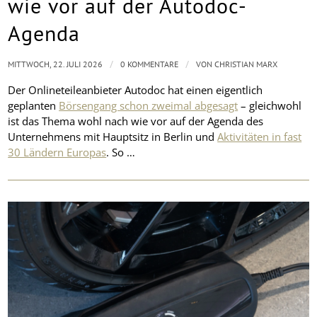
wie vor auf der Autodoc-
Agenda
/
/
MITTWOCH, 22. JULI 2026
0 KOMMENTARE
VON
CHRISTIAN MARX
Der Onlineteileanbieter Autodoc hat einen eigentlich
geplanten
Börsengang schon zweimal abgesagt
– gleichwohl
ist das Thema wohl nach wie vor auf der Agenda des
Unternehmens mit Hauptsitz in Berlin und
Aktivitäten in fast
30 Ländern Europas
. So …