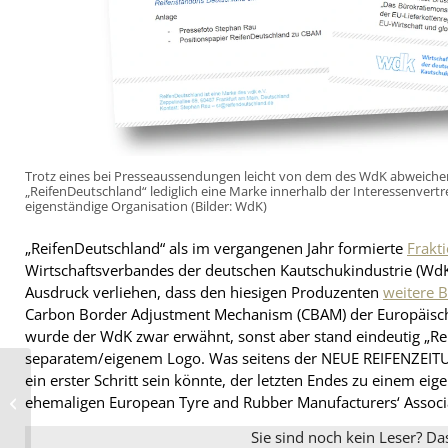
Trotz eines bei Presseaussendungen leicht von dem des WdK abweiche
„ReifenDeutschland“ lediglich eine Marke innerhalb der Interessenvert
eigenständige Organisation (Bilder: WdK)
„ReifenDeutschland“ als im vergangenen Jahr formierte
Frakti
Wirtschaftsverbandes der deutschen Kautschukindustrie (WdK)
Ausdruck verliehen, dass den hiesigen Produzenten
weitere 
Carbon Border Adjustment Mechanism (CBAM) der Europäisch
wurde der WdK zwar erwähnt, sonst aber stand eindeutig „R
separatem/eigenem Logo. Was seitens der NEUE REIFENZEITU
ein erster Schritt sein könnte, der letzten Endes zu einem ei
Goodyear Van bietet
im Fan Village des
ehemaligen European Tyre and Rubber Manufacturers‘ Assoc
Truck Grand Prix
„neueste Informat...
Sie sind noch kein Leser? Da