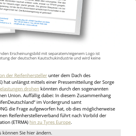
nden Erscheinungsbild mit separatem/eigenem Logo ist
retung der deutschen Kautschukindustrie und wird keine
on der Reifenhersteller
unter dem Dach des
 hat unlängst mittels einer Pressemitteilung der Sorge
Belastungen drohen
könnten durch den sogenannten
en Union. Auffällig dabei: In diesem Zusammenhang
eifenDeutschland“ im Vordergrund samt
NG die Frage aufgeworfen hat, ob dies möglicherweise
genen Reifenherstellerverband führt nach Vorbild der
iation (ETRMA)
hin zu Tyres Europe
.
s können Sie hier ändern.