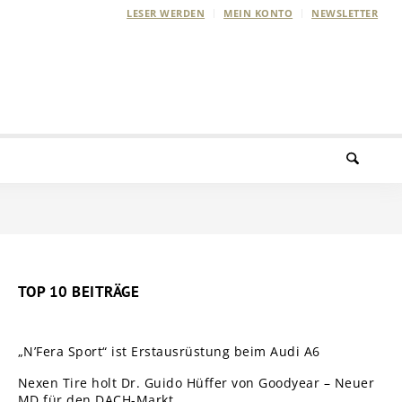
LESER WERDEN
MEIN KONTO
NEWSLETTER
TOP 10 BEITRÄGE
„N’Fera Sport“ ist Erstausrüstung beim Audi A6
Nexen Tire holt Dr. Guido Hüffer von Goodyear – Neuer
MD für den DACH-Markt